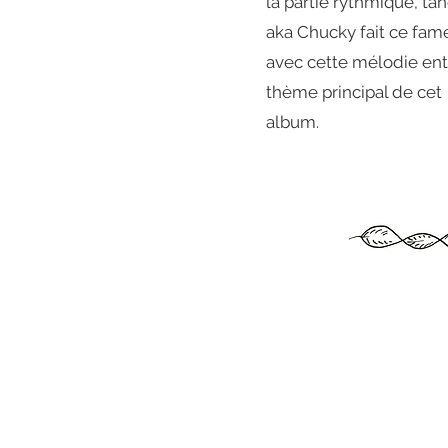
la partie rythmique, ta
aka Chucky fait ce fam
avec cette mélodie entê
thème principal de cet
album.