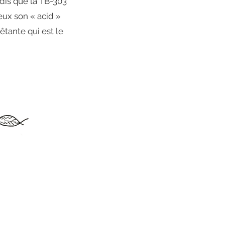
ndis que la TB-303
eux son « acid »
tante qui est le