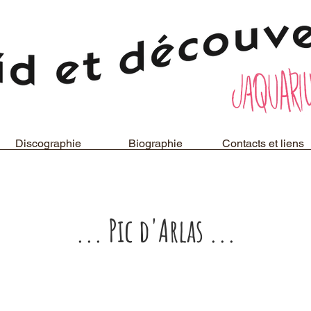
Discographie
Biographie
Contacts et liens
... Pic d'Arlas ...