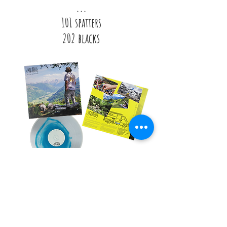
...
101 spatters
202 blacks